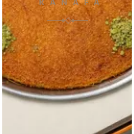
042112228
تواصل مع الفرع