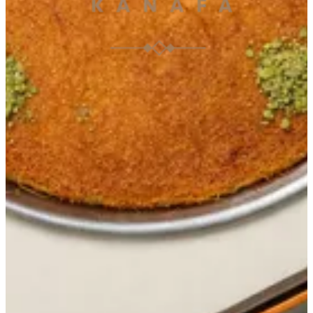
067487797
تواصل مع الفرع