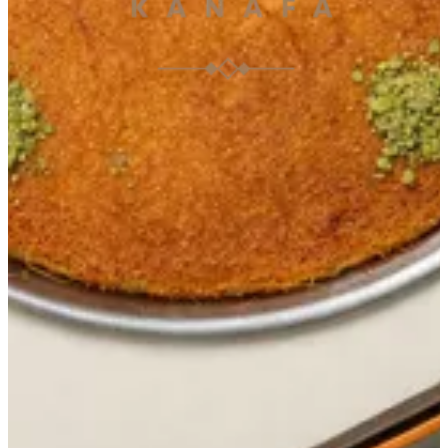
092231013
تواصل مع الفرع