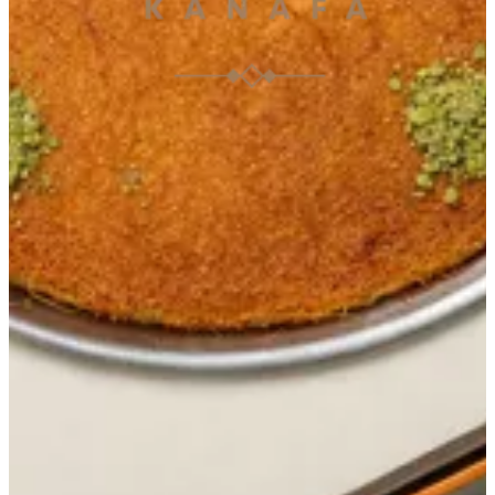
072355010
تواصل مع الفرع