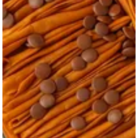
فاطمه
طبقه من البراوينز وطبقه جلاش وحليب مخلزطين بالنوتيلا ومزينه
بشوكليت شيبس
100 د.إ