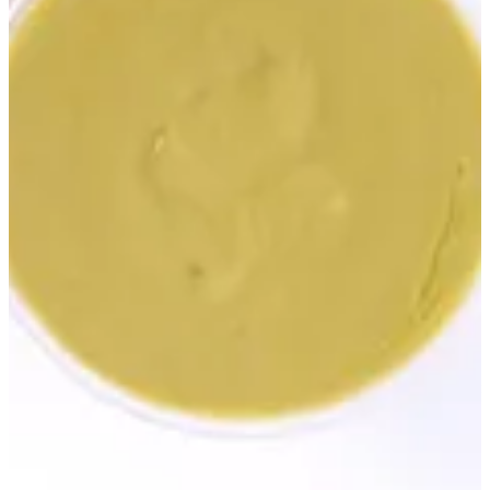
صوص بستاشيو
8 د.إ
تعليمات خاصة