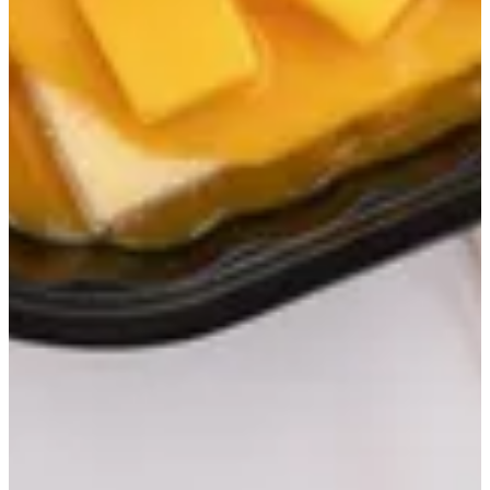
قشطوطة
حلويات
أم علي
كرانشيكو
أرز
كشري
كنافة المناسبات
المرطبات
مشروبات
صوصات إضافية
قشطوطة
قشطوطه أرز بلبن